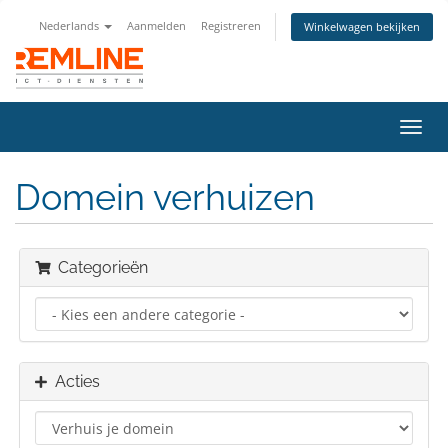
Nederlands
Aanmelden
Registreren
Winkelwagen bekijken
Navig
in-/u
Domein verhuizen
Categorieën
Acties