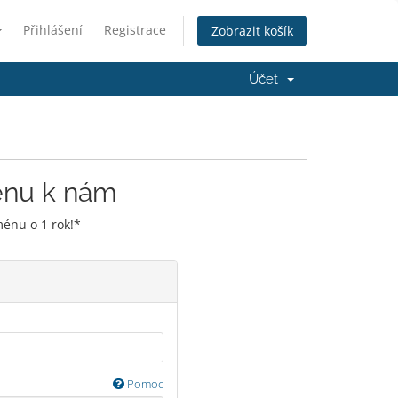
Přihlášení
Registrace
Zobrazit košík
Účet
énu k nám
énu o 1 rok!*
Pomoc