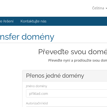
Čeština
e řešení
Kontaktujte nás
ansfer domény
Převeďte svou dom
Převeďte nyní a prodloužte svou dom
Přenos jedné domény
Jméno domény
Autorizační kód