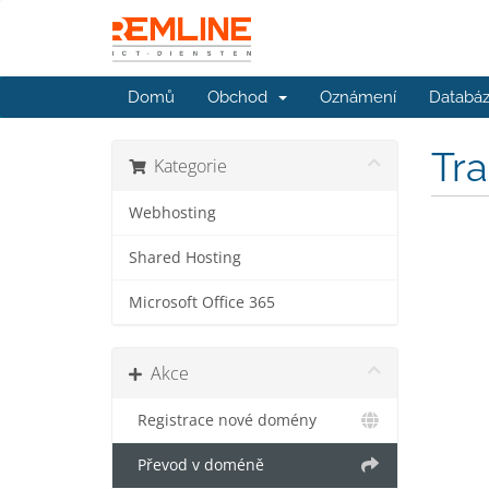
Domů
Obchod
Oznámení
Databáz
Tr
Kategorie
Webhosting
Shared Hosting
Microsoft Office 365
Akce
Registrace nové domény
Převod v doméně