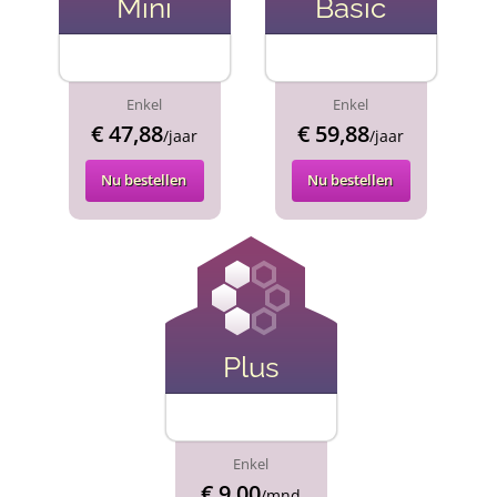
Mini
Basic
Enkel
Enkel
€ 47,88
€ 59,88
/jaar
/jaar
Nu bestellen
Nu bestellen
Plus
Enkel
€ 9,00
/mnd