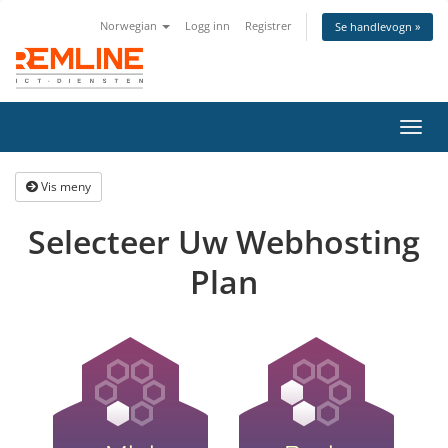
Norwegian
Logg inn
Registrer
Se handlevogn »
Bytt
navig
Vis meny
Selecteer Uw Webhosting
Plan