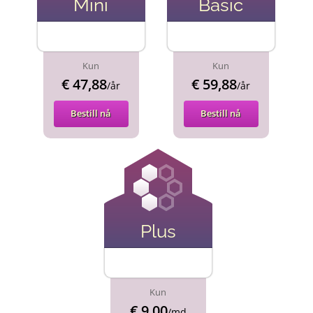
Mini
Basic
Kun
Kun
€ 47,88
€ 59,88
/år
/år
Bestill nå
Bestill nå
Plus
Kun
€ 9,00
/md