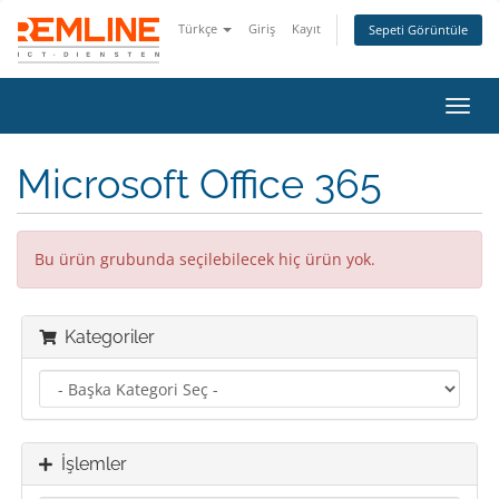
Türkçe
Giriş
Kayıt
Sepeti Görüntüle
Gezi
değiş
Microsoft Office 365
Bu ürün grubunda seçilebilecek hiç ürün yok.
Kategoriler
İşlemler