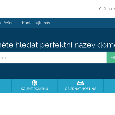
Čeština
e řešení
Kontaktujte nás
ěte hledat perfektní název domé
KOUPIT DOMÉNU
OBJEDNAT HOSTING