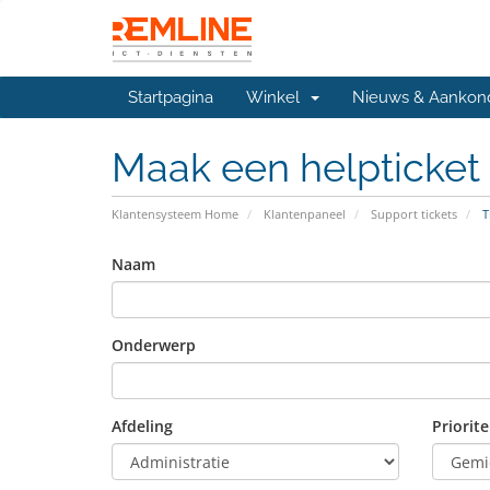
Startpagina
Winkel
Nieuws & Aankon
Maak een helpticket
Klantensysteem Home
Klantenpaneel
Support tickets
T
Naam
Onderwerp
Afdeling
Priorite