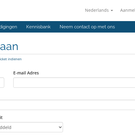
Nederlands
Aanme
digingen
Kennisbank
Neem contact op met ons
 aan
icket indienen
E-mail Adres
it